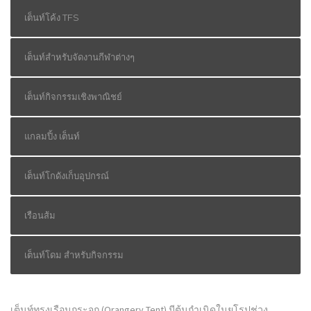
เต็นท์โค้ง TFS
เต็นท์สำหรับจัดงานกีฬาต่างๆ
เต็นท์กิจกรรมเชิงพาณิชย์
แกลมปิ้ง เต็นท์
เต็นท์โกดังเก็บอุปกรณ์
เรือนส้ม
เต็นท์โดม สำหรับกิจกรรม
เต็นท์ทรงเรือนกระจก (Orangery Tent) มีต้นกำเนิดในยุโรปช่วง