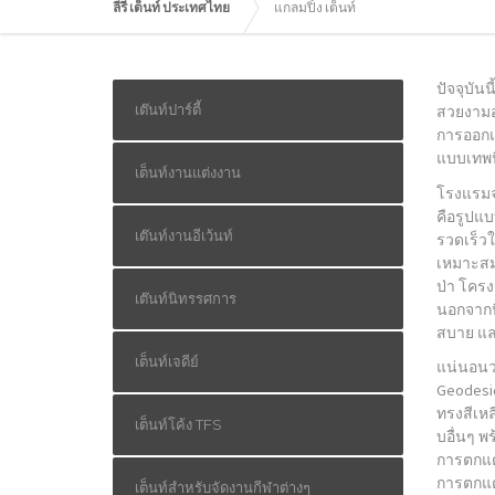
ลีรี่ เต็นท์ ประเทศไทย
แกลมปิ้ง เต็นท์
ปัจจุบัน
เต๊นท์ปาร์ตี้
สวยงามอย
การออกแบ
แบบเทพน
เต็นท์งานแต่งงาน
โรงแรมจำ
คือรูปแบ
เต๊นท์งานอีเว้นท์
รวดเร็วใ
เหมาะสมส
ป่า โครง
เต๊นท์นิทรรศการ
นอกจากนี
สบาย แล
เต็นท์เจดีย์
แน่นอนว่
Geodesic
ทรงสีเหล
เต็นท์โค้ง TFS
บอื่นๆ 
การตกแต่
การตกแต่
เต็นท์สำหรับจัดงานกีฬาต่างๆ