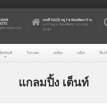
(0)99
เลขที่ 322/2 หมู่ 1 ซ.นิคมพัฒนา7 ต.
6272
มะขามคู่ อ. นิคมพัฒนา จ.ระยอง
@liri-tents.com
21180
ลิตภัณฑ์
โปรเจคเ
เฉลียง
บล๊อก
กี่ยว
แกลมปิ้ง เต็นท์