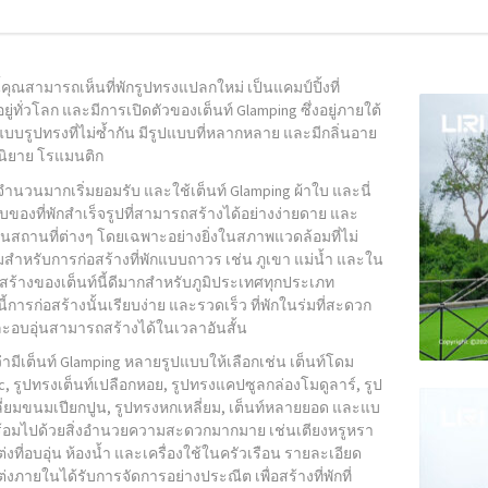
นี้คุณสามารถเห็นที่พักรูปทรงแปลกใหม่ เป็นแคมป์ปิ้งที่
ู่ทั่วโลก และมีการเปิดตัวของเต็นท์ Glamping ซึ่งอยู่ภายใต้
บรูปทรงที่ไม่ซ้ำกัน มีรูปแบบที่หลากหลาย และมีกลิ่นอาย
ิยาย โรแมนติก
นวนมากเริ่มยอมรับ และใช้เต็นท์ Glamping ผ้าใบ และนี่
บของที่พักสำเร็จรูปที่สามารถสร้างได้อย่างง่ายดาย และ
นสถานที่ต่างๆ โดยเฉพาะอย่างยิ่งในสภาพแวดล้อมที่ไม่
ำหรับการก่อสร้างที่พักแบบถาวร เช่น ภูเขา แม่น้ำ และใน
สร้างของเต็นท์นี้ดีมากสำหรับภูมิประเทศทุกประเภท
้การก่อสร้างนั้นเรียบง่าย และรวดเร็ว ที่พักในร่มที่สะดวก
ะอบอุ่นสามารถสร้างได้ในเวลาอันสั้น
ามีเต็นท์ Glamping หลายรูปแบบให้เลือกเช่น เต็นท์โดม
, รูปทรงเต็นท์เปลือกหอย, รูปทรงแคปซูลกล่องโมดูลาร์, รูป
ี่ยมขนมเปียกปูน, รูปทรงหกเหลี่ยม, เต็นท์หลายยอด และแบ
พร้อมไปด้วยสิ่งอำนวยความสะดวกมากมาย เช่นเตียงหรูหรา
งที่อบอุ่น ห้องน้ำ และเครื่องใช้ในครัวเรือน รายละเอียด
งภายในได้รับการจัดการอย่างประณีต เพื่อสร้างที่พักที่