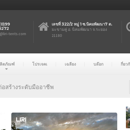
(0)99
เลขที่ 322/2 หมู่ 1 ซ.นิคมพัฒนา7 ต.
6272
มะขามคู่ อ. นิคมพัฒนา จ.ระยอง
@liri-tents.com
21180
ลิตภัณฑ์
โปรเจคเ
เฉลียง
บล๊อก
กี่ยว
อสร้างระดับมืออาชีพ
เต็นท์
เรือน