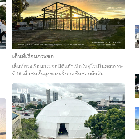
กระจก
เต็นท์เรือนกระจก
เต็นท์ทรงเรือนกระจกมีต้นกำเนิดในยุโรปในศตวรรษ
ที่ 16 เมื่อชนชั้นสูงของฝรั่งเศสชื่นชอบต้นส้ม
เต็นท์
โดม
สำหรับ
กิจกรรม