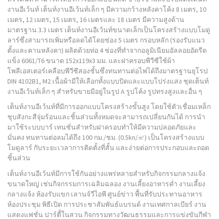
งานอีเว้นท์ เต็นท์งานอีเว้นท์เล็ก ๆ มีความกว้างหลังคาโค้ง 8 เมตร, 10
เมตร, 12 เมตร, 15 เมตร, 16 เมตรและ 18 เมตร มีความสูงด้าน
มาตรฐาน 3.3 เมตร เต็นท์งานอีเว้นท์ขนาดเล็กเป็นโครงสร้างแบบโมดู
ลาร์ซึ่งสามารถเพิ่มหรือลดได้โดยช่อง 5 เมตร กรอบหลัก (รองรับแนว
ตั้งและคานหลังคา) ผลิตด้วยท่อ 4 ช่องที่ทำจากอลูมิเนียมอัลลอยอัดรีด
แข็ง 6061/T6 ขนาด 152x119x3 มม. และฝาครอบพีวีซีใช้ผ้า
โพลีเอสเตอร์เคลือบพีวีซีสองชั้นซึ่งทนทานต่อไฟได้ถึงมาตรฐานยุโรป
DIN 4102B1, M2 เนื้อผ้ามีให้เลือกทั้งแบบปิดและแบบโปร่งแสง ชุดเต็นท์
งานอีเว้นท์เล็ก ๆ สำหรับขายมีอยู่ในรูป A รูปโค้ง รูปทรงสูงและอื่น ๆ
เต็นท์งานอีเว้นท์ที่มีการออกแบบโครงสร้างขั้นสูง โดยใช้ตัวเชื่อมเหล็ก
ชุบสังกะสีจุ่มร้อนและชิ้นส่วนทั้งหมดจะสามารถเปลี่ยนกันได้ การนำ
มาใช้ระบบบาร์ เทนชั่นสำหรับฝาครอบทำให้มีความปลอดภัยและ
มั่นคง ทนทานต่อลมได้ถึง 100 กม./ชม. (0.5kn/㎡) เป็นโครงสร้างแบบ
โมดูลาร์ กับระยะเวลาการติดตั้งที่สั้น และง่ายต่อการประกอบและถอด
ชิ้นส่วน
เต็นท์งานอีเว้นท์มีการใช้กันอย่างแพร่หลายสำหรับกิจกรรมกลางแจ้ง
ขนาดใหญ่ เช่นกิจกรรมการเฉลิมฉลอง งานเลี้ยงอาหารค่ำ งานเลี้ยง
กลางแจ้ง ห้องรับแขก เลานจ์วีไอพี ศูนย์ข่าว พื้นที่รับประทานอาหาร
ห้องประชุม พิธีเปิด การประชาสัมพันธ์แบรนด์ งานเทศกาลเบียร์ งาน
แสดงแฟชั่น ปาร์ตี้ในสวน กิจกรรมทางวัฒนธรรมและการแข่งขันกีฬา