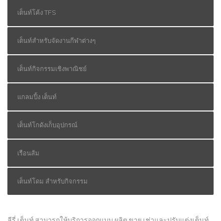
เต็นท์โค้ง TFS
เต็นท์สำหรับจัดงานกีฬาต่างๆ
เต็นท์กิจกรรมเชิงพาณิชย์
แกลมปิ้ง เต็นท์
เต็นท์โกดังเก็บอุปกรณ์
เรือนส้ม
เต็นท์โดม สำหรับกิจกรรม
ลีรี่ เต็นท์ สามารถให้บริการออกแบบ ผลิต ขาย เช่าและปรับแต่งเต็นท์